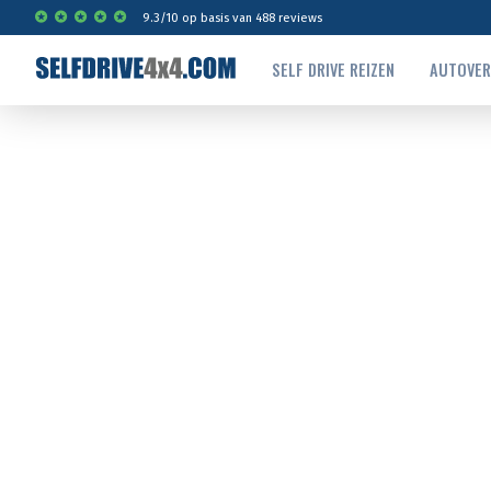
9.3
/
10
op basis van
488
reviews
SELF DRIVE REIZEN
AUTOVE