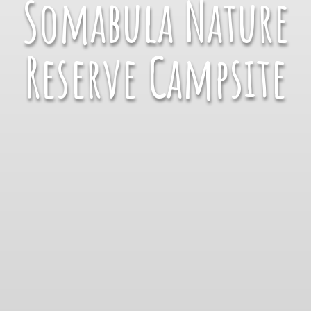
Somabula Nature
Reserve Campsite