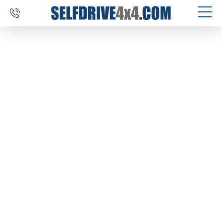
SELF DRIVE REIZEN
AUTOVERHUUR
MAATWERK
BESTEMMINGEN
ERVARINGEN
OVER ONS
CONTACT
SELFDRIVE4X4.COM