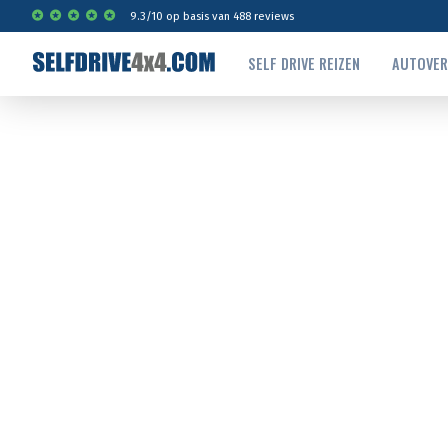
9.3
/
10
op basis van
488
reviews
SELF DRIVE REIZEN
AUTOVE