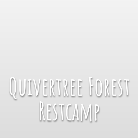
Quivertree Forest
Restcamp