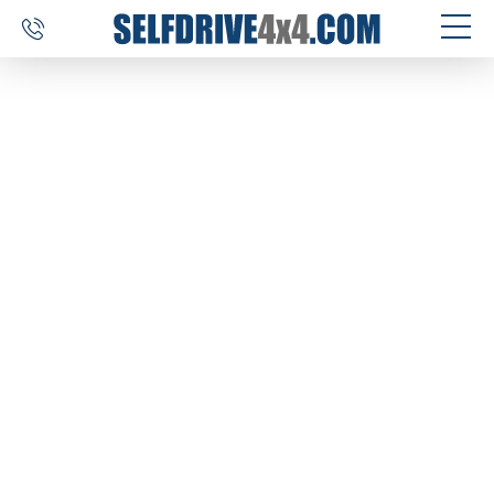
SELF DRIVE REIZEN
AUTOVERHUUR
MAATWERK
BESTEMMINGEN
ERVARINGEN
OVER ONS
CONTACT
SELFDRIVE4X4.COM