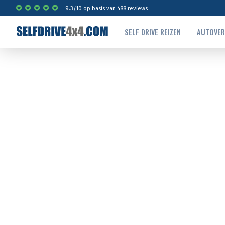
9.3
/
10
op basis van
488
reviews
SELF DRIVE REIZEN
AUTOVE