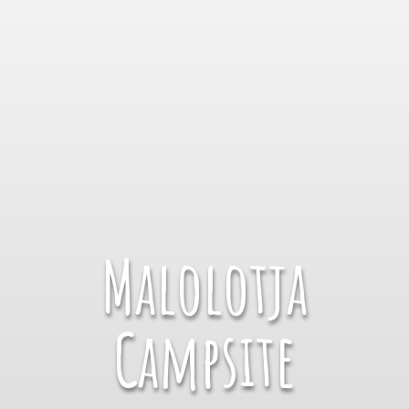
Malolotja
Campsite