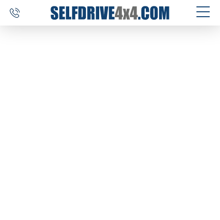
SELF DRIVE REIZEN
AUTOVERHUUR
MAATWERK
BESTEMMINGEN
ERVARINGEN
OVER ONS
CONTACT
SELFDRIVE4X4.COM