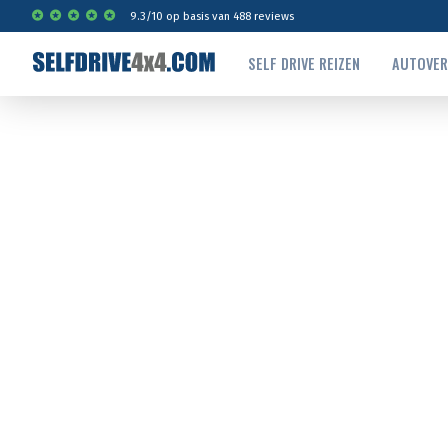
9.3
/
10
op basis van
488
reviews
SELF DRIVE REIZEN
AUTOVE