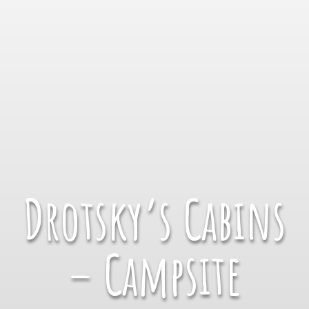
Drotsky’s Cabins
– Campsite