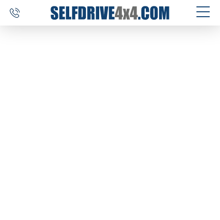
SELF DRIVE REIZEN
AUTOVERHUUR
MAATWERK
BESTEMMINGEN
ERVARINGEN
OVER ONS
CONTACT
SELFDRIVE4X4.COM