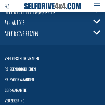
Self drive bestemmingen
4x4 auto's
SELF DRIVE REIZEN
Self drive reizen
AUTOVERHUUR
MAATWERK
BESTEMMINGEN
VEEL GESTELDE VRAGEN
ERVARINGEN
REISBENODIGDHEDEN
OVER ONS
REISVOORWAARDEN
CONTACT
SGR-GARANTIE
SELFDRIVE4X4.COM
VERZEKERING