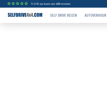
9.3
/
10
op basis van
488
reviews
SELF DRIVE REIZEN
AUTOVERHUUR