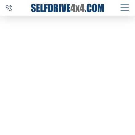
SELF DRIVE REIZEN
AUTOVERHUUR
MAATWERK
BESTEMMINGEN
ERVARINGEN
OVER ONS
CONTACT
SELFDRIVE4X4.COM