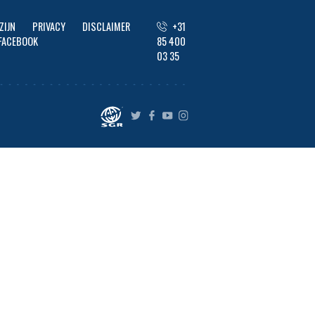
ZIJN
PRIVACY
DISCLAIMER
+31
FACEBOOK
85 400
03 35