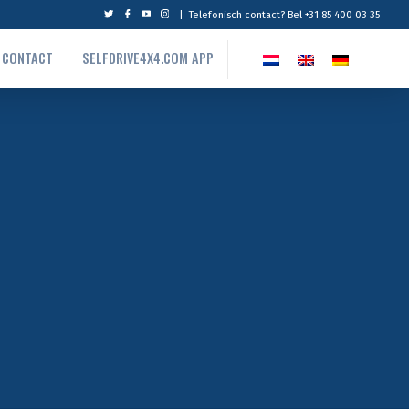
|
Telefonisch contact? Bel +31 85 400 03 35
CONTACT
SELFDRIVE4X4.COM APP
f drive reizen