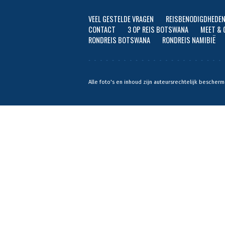
ERVARINGEN
VEEL GESTELDE VRAGEN
REISBENODIGDHEDE
CONTACT
3 OP REIS BOTSWANA
MEET & 
OVER ONS
RONDREIS BOTSWANA
RONDREIS NAMIBIË
CONTACT
Alle foto's en inhoud zijn auteursrechtelijk besche
SELFDRIVE4X4.COM
APP