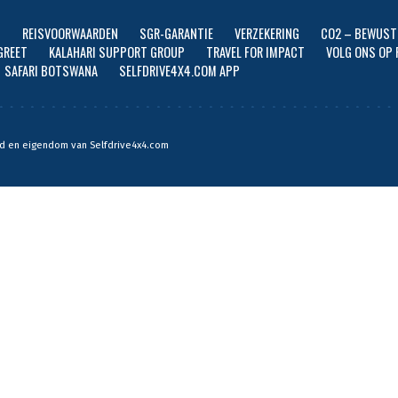
N
REISVOORWAARDEN
SGR-GARANTIE
VERZEKERING
CO2 – BEWUST
GREET
KALAHARI SUPPORT GROUP
TRAVEL FOR IMPACT
VOLG ONS OP 
SAFARI BOTSWANA
SELFDRIVE4X4.COM APP
rmd en eigendom van Selfdrive4x4.com