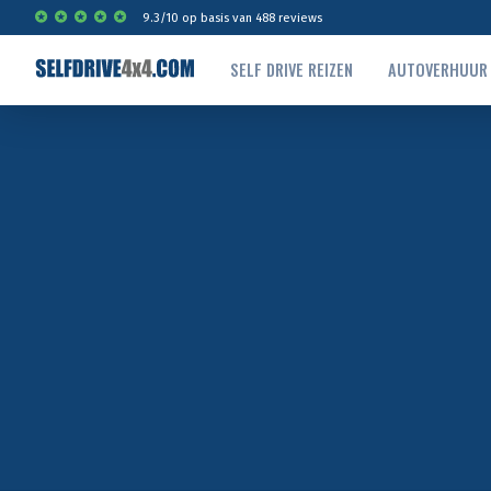
9.3
/
10
op basis van
488
reviews
SELF DRIVE REIZEN
AUTOVERHUUR
Self drive bestemmingen
SELF DRIVE REIZEN
AUTOVERHUUR
MAATWERK
BESTEMMINGEN