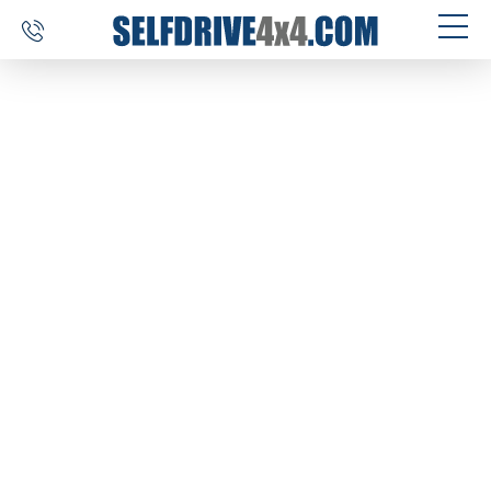
SELF DRIVE REIZEN
AUTOVERHUUR
MAATWERK
BESTEMMINGEN
ERVARINGEN
OVER ONS
CONTACT
SELFDRIVE4X4.COM