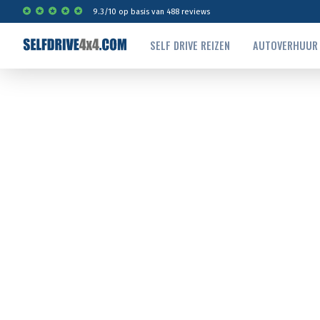
9.3
/
10
op basis van
488
reviews
SELF DRIVE REIZEN
AUTOVERHUUR