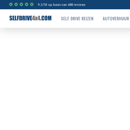
9.3
/
10
op basis van
488
reviews
SELF DRIVE REIZEN
AUTOVERHUUR