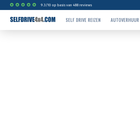
9.3
/
10
op basis van
488
reviews
SELF DRIVE REIZEN
AUTOVERHUUR