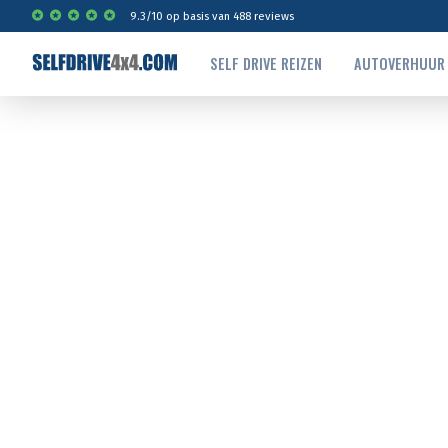
9.3
/
10
op basis van
488
reviews
SELF DRIVE REIZEN
AUTOVERHUUR