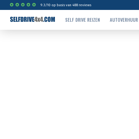
9.3
/
10
op basis van
488
reviews
SELF DRIVE REIZEN
AUTOVERHUUR