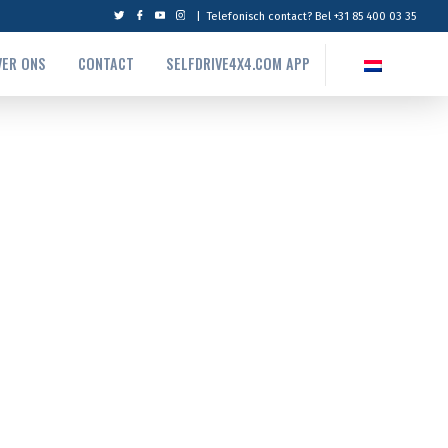
|
Telefonisch contact? Bel +31 85 400 03 35
VER ONS
CONTACT
SELFDRIVE4X4.COM APP