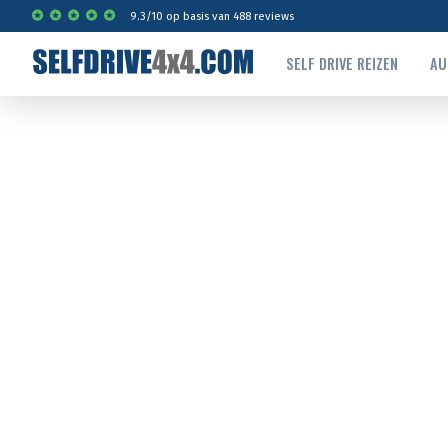
9.3
/
10
op basis van
488
reviews
SELF DRIVE REIZEN
AU