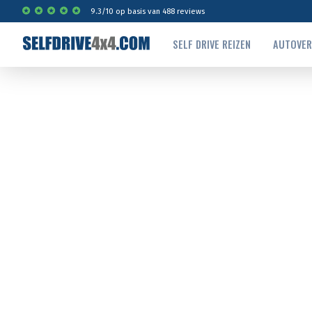
9.3
/
10
op basis van
488
reviews
SELF DRIVE REIZEN
AUTOVE