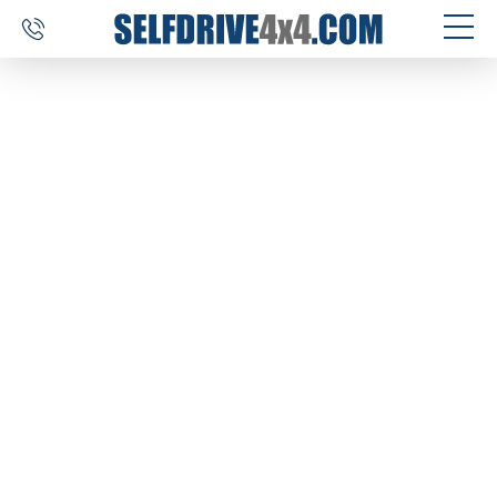
SELF DRIVE REIZEN
AUTOVERHUUR
MAATWERK
BESTEMMINGEN
ERVARINGEN
OVER ONS
CONTACT
SELFDRIVE4X4.COM