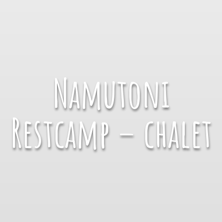
Namutoni
Restcamp – chalet