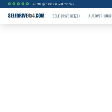
9.3
/
10
op basis van
488
reviews
SELF DRIVE REIZEN
AUTOVERHUUR