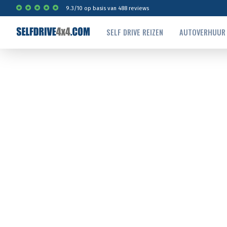
9.3
/
10
op basis van
488
reviews
SELF DRIVE REIZEN
AUTOVERHUUR