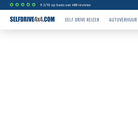
9.3
/
10
op basis van
488
reviews
SELF DRIVE REIZEN
AUTOVERHUUR