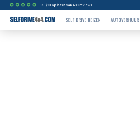
9.3
/
10
op basis van
488
reviews
SELF DRIVE REIZEN
AUTOVERHUUR