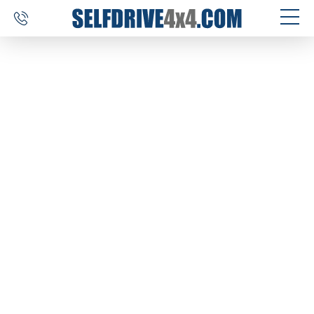
SELF DRIVE REIZEN
AUTOVERHUUR
MAATWERK
BESTEMMINGEN
ERVARINGEN
OVER ONS
CONTACT
SELFDRIVE4X4.COM