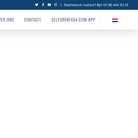
|
Telefonisch contact? Bel +31 85 400 03 35
VER ONS
CONTACT
SELFDRIVE4X4.COM APP