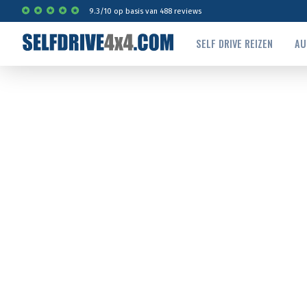
9.3
/
10
op basis van
488
reviews
SELF DRIVE REIZEN
AU