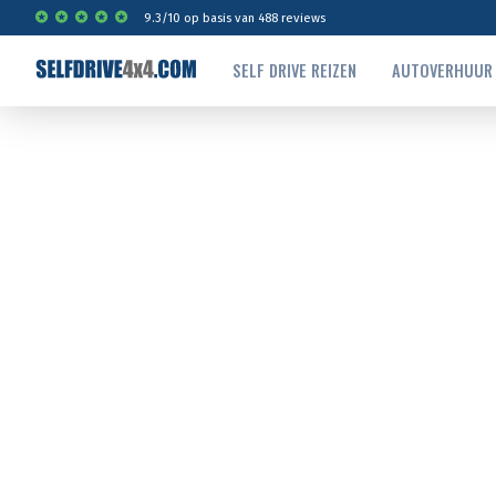
9.3
/
10
op basis van
488
reviews
SELF DRIVE REIZEN
AUTOVERHUUR