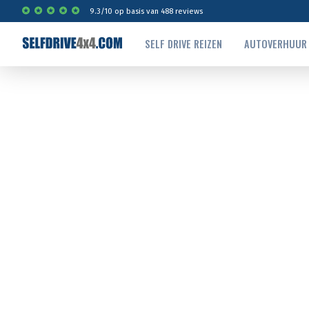
9.3
/
10
op basis van
488
reviews
SELF DRIVE REIZEN
AUTOVERHUUR