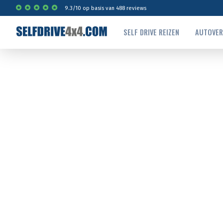
9.3
/
10
op basis van
488
reviews
SELF DRIVE REIZEN
AUTOVE