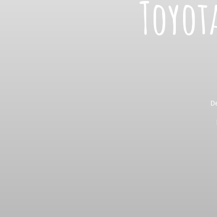
Toyota
De