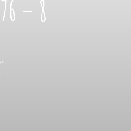
 76 – 8
4x4
!