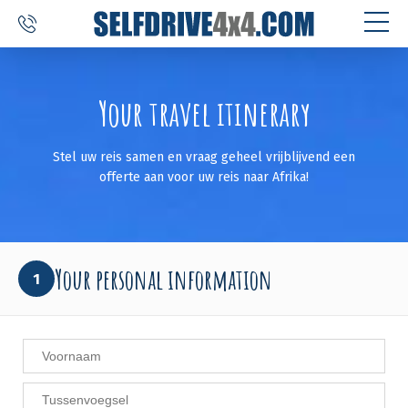
SELF DRIVE TRIPS
Your travel itinerary
4×4 CAR RENTAL
Stel uw reis samen en vraag geheel vrijblijvend een
CUSTOM TOURS
offerte aan voor uw reis naar Afrika!
DESTINATIONS
REVIEWS
Your personal information
1
ABOUT US
CONTACT
SELFDRIVE4X4.COM