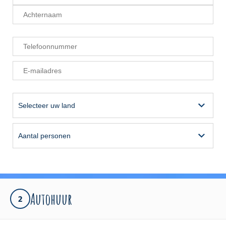
APP
Autohuur
2